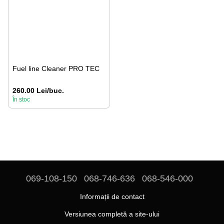
Fuel line Cleaner PRO TEC
260.00 Lei/buc.
În stoc
069-108-150
068-746-636
068-546-000
Informații de contact
Versiunea completă a site-ului