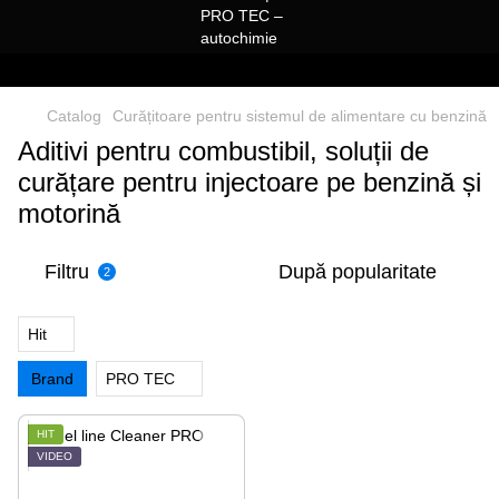
Catalog
Curățitoare pentru sistemul de alimentare cu benzină
Aditivi pentru combustibil, soluții de
curățare pentru injectoare pe benzină și
motorină
Filtru
După popularitate
2
Hit
Brand
PRO TEC
HIT
VIDEO