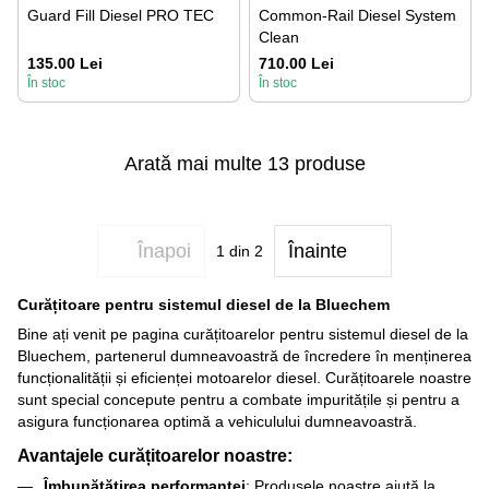
Guard Fill Diesel PRO TEC
Common-Rail Diesel System
Clean
135.00 Lei
710.00 Lei
În stoc
În stoc
Arată mai multe 13 produse
Înapoi
Înainte
1
din 2
Curățitoare pentru sistemul diesel de la Bluechem
Bine ați venit pe pagina curățitoarelor pentru sistemul diesel de la
Bluechem, partenerul dumneavoastră de încredere în menținerea
funcționalității și eficienței motoarelor diesel. Curățitoarele noastre
sunt special concepute pentru a combate impuritățile și pentru a
asigura funcționarea optimă a vehiculului dumneavoastră.
Avantajele curățitoarelor noastre:
Îmbunătățirea performanței
: Produsele noastre ajută la