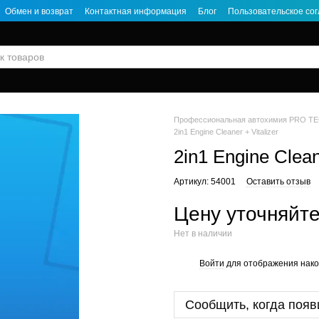
Обмен и возврат
Контактная информация
Блог
Пользовательское со
Профессиональная автохимия PRO TE
2in1 Engine Cleaner + Vitalizer
2in1 Engine Clean
Артикул: 54001
Оставить отзыв
Цену уточняйт
Нет в наличии
Войти
для отображения нако
%
Сообщить, когда появ