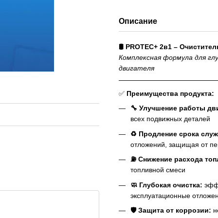
Описание
🛢 PROTEC+ 2в1 – Очистител
Комплексная формула для глу
двигателя
✅
Преимущества продукта:
🔧 Улучшение работы дв
всех подвижных деталей
♻ Продление срока служ
отложений, защищая от пе
⛽ Снижение расхода топ
топливной смеси
🧼 Глубокая очистка:
эффе
эксплуатационные отложе
🛡 Защита от коррозии:
н