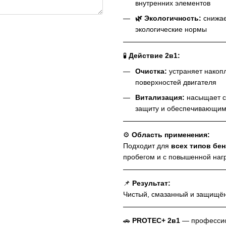
внутренних элементов
🌿 Экологичность:
снижае
экологические нормы
🧪
Действие 2в1:
Очистка:
устраняет накопл
поверхностей двигателя
Витализация:
насыщает с
защиту и обеспечивающим
⚙️
Область применения:
Подходит для
всех типов бе
пробегом и с повышенной наг
📌
Результат:
Чистый, смазанный и защищён
🚗
PROTEC+ 2в1
— профессион