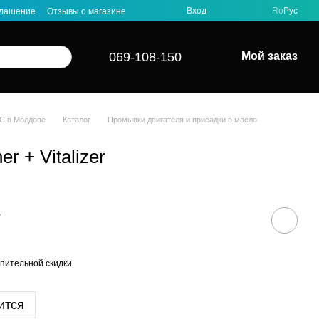
Вход
Ro
Рус
глашение
Отзывы о магазине
069-108-150
Мой заказ
C в Молдове
Каталог
Промывки двигателя и присадки в масло
er + Vitalizer
е
пительной скидки
ится