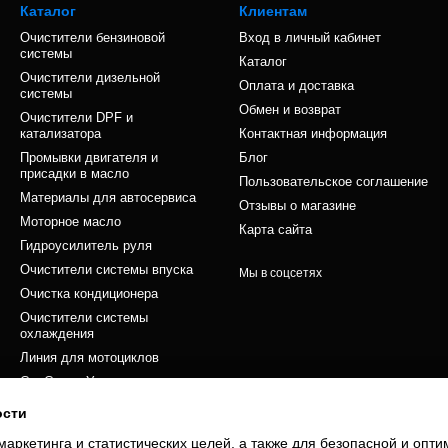
Каталог
Клиентам
Очистители бензиновой
Вход в личный кабинет
системы
Каталог
Очистители дизельной
Оплата и доставка
системы
Обмен и возврат
Очистители DPF и
катализатора
Контактная информация
Промывки двигателя и
Блог
присадки в масло
Пользовательское соглашение
Материалы для автосервиса
Отзывы о магазине
Моторное масло
Карта сайта
Гидроусилитель руля
Очистители системы впуска
Мы в соцсетях
Очистка кондиционера
Очистители системы
охлаждения
Линия для мотоциклов
Car Care – Уход за кузовом и
салоном
ости
Сервисные работы
маркетинга и статистических целей, а также для безопасной и опт
Фильтры автомобильные