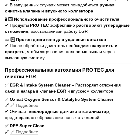
✔ В запущенных случаях может понадобиться
ручная
очистка клапана и впускного коллектора
🧪
3️⃣ Использование профессионального очистителя
✔ Продукты
PRO TEC
эффективно
растворяют углеродные
отложения
, восстанавливая работу EGR
🚗
4️⃣ Прогон двигателя для удаления остатков
✔ После обработки двигатель необходимо
запустить и
прогреть
, чтобы загрязнения полностью вышли через
выхлопную систему
Профессиональная автохимия PRO TEC для
очистки EGR
✅
EGR & Intake System Cleaner
– Растворяет отложения
сажи и нагара
в клапане
EGR
и впускном коллекторе
✅
Oxicat Oxygen Sensor & Catalytic System Cleaner
🔗
🔗 Подробнее
✔ Очищает
кислородные датчики и катализатор
,
предотвращает образование новых отложений
✅
DPF Super Clean
🔗
🔗 Подробнее