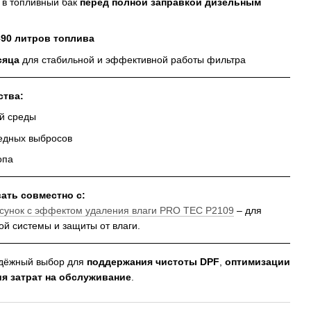
в топливный бак
перед полной заправкой дизельным
–90 литров топлива
сяца
для стабильной и эффективной работы фильтра
ства:
й среды
едных выбросов
опа
ать совместно с:
сунок с эффектом удаления влаги PRO TEC P2109
– для
й системы и защиты от влаги.
дёжный выбор для
поддержания чистоты DPF
,
оптимизации
я затрат на обслуживание
.