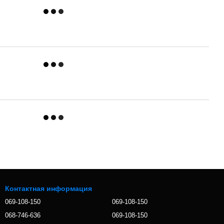
Контактная информация
069-108-150
069-108-150
068-746-636
069-108-150