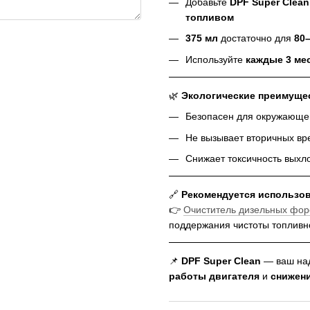
Добавьте
DPF Super Clean
топливом
375 мл
достаточно для
80
Используйте
каждые 3 ме
🌿
Экологические преимуще
Безопасен для окружающе
Не вызывает вторичных вр
Снижает токсичность выхл
🔗
Рекомендуется использов
👉
Очиститель дизельных фор
поддержания чистоты топливно
📌
DPF Super Clean
— ваш на
работы двигателя
и
снижени