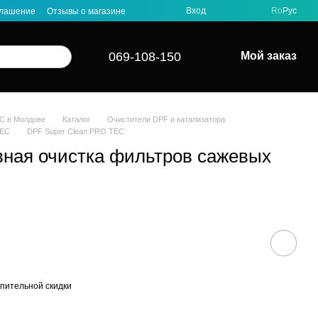
Вход
Ro
Рус
глашение
Отзывы о магазине
069-108-150
Мой заказ
C в Молдове
Каталог
Очистители DPF и катализатора
TEC
DPF Super Clean PRO TEC
ная очистка фильтров сажевых
пительной скидки