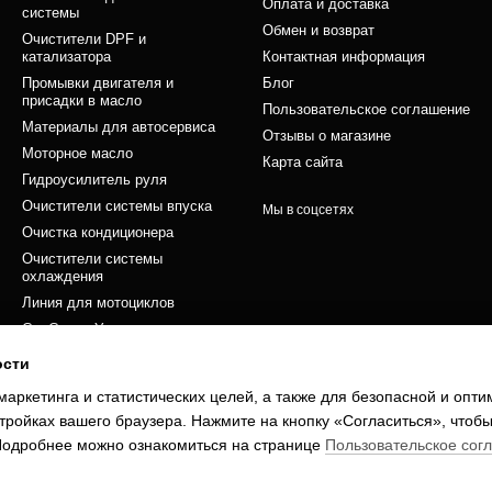
Оплата и доставка
системы
Обмен и возврат
Очистители DPF и
катализатора
Контактная информация
Промывки двигателя и
Блог
присадки в масло
Пользовательское соглашение
Материалы для автосервиса
Отзывы о магазине
Моторное масло
Карта сайта
Гидроусилитель руля
Очистители системы впуска
Мы в соцсетях
Очистка кондиционера
Очистители системы
охлаждения
Линия для мотоциклов
Car Care – Уход за кузовом и
салоном
ости
Сервисные работы
маркетинга и статистических целей, а также для безопасной и опт
Фильтры автомобильные
тройках вашего браузера. Нажмите на кнопку «Согласиться», чтобы
 Подробнее можно ознакомиться на странице
Пользовательское сог