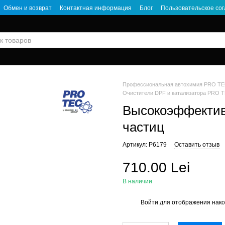
Обмен и возврат
Контактная информация
Блог
Пользовательское со
Профессиональная автохимия PRO TE
Очистители DPF и катализатора PRO 
Высокоэффектив
частиц
Артикул: P6179
Оставить отзыв
710.00 Lei
В наличии
Войти
для отображения нако
%