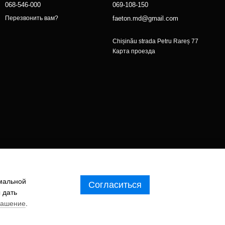
068-546-000
069-108-150
faeton.md@gmail.com
Перезвонить вам?
Chișinău strada Petru Rareș 77
Карта проезда
имальной
Согласиться
 дать
лашение
.