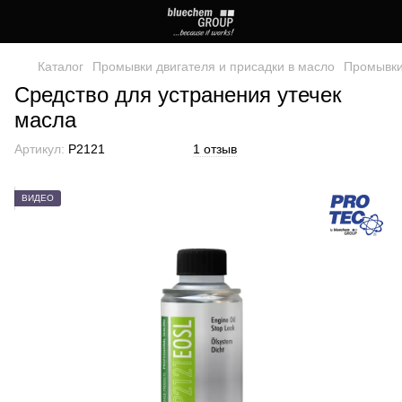
Каталог
Промывки двигателя и присадки в масло
Промывки
Средство для устранения утечек
масла
Артикул:
P2121
1 отзыв
ВИДЕО