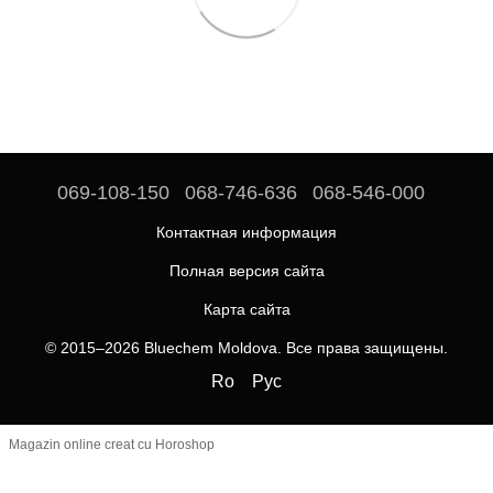
069-108-150
068-746-636
068-546-000
Контактная информация
Полная версия сайта
Карта сайта
© 2015–2026 Bluechem Moldova. Все права защищены.
Ro
Рус
Magazin online creat cu Horoshop
https://bluechem.md/
2023-11-23
weekly
1.0
https://bluechem.md/ru/