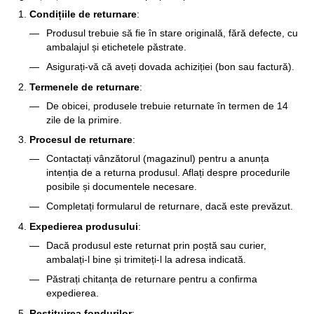
Condițiile de returnare
:
Produsul trebuie să fie în stare originală, fără defecte, cu
ambalajul și etichetele păstrate.
Asigurați-vă că aveți dovada achiziției (bon sau factură).
Termenele de returnare
:
De obicei, produsele trebuie returnate în termen de 14
zile de la primire.
Procesul de returnare
:
Contactați vânzătorul (magazinul) pentru a anunța
intenția de a returna produsul. Aflați despre procedurile
posibile și documentele necesare.
Completați formularul de returnare, dacă este prevăzut.
Expedierea produsului
:
Dacă produsul este returnat prin poștă sau curier,
ambalați-l bine și trimiteți-l la adresa indicată.
Păstrați chitanța de returnare pentru a confirma
expedierea.
Restituirea fondurilor
: