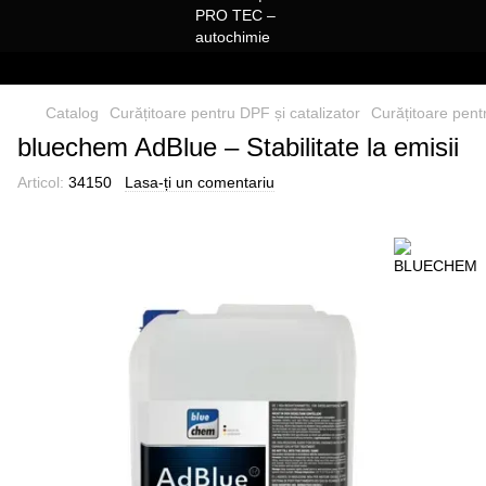
Catalog
Curățitoare pentru DPF și catalizator
Curățitoare pen
bluechem AdBlue – Stabilitate la emisii
Articol:
34150
Lasa-ți un comentariu