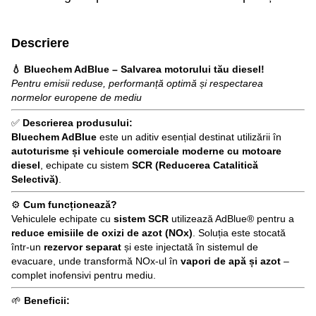
Descriere
💧 Bluechem AdBlue – Salvarea motorului tău diesel!
Pentru emisii reduse, performanță optimă și respectarea
normelor europene de mediu
✅
Descrierea produsului:
Bluechem AdBlue
este un aditiv esențial destinat utilizării în
autoturisme și vehicule comerciale moderne cu motoare
diesel
, echipate cu sistem
SCR (Reducerea Catalitică
Selectivă)
.
⚙️
Cum funcționează?
Vehiculele echipate cu
sistem SCR
utilizează AdBlue® pentru a
reduce emisiile de oxizi de azot (NOx)
. Soluția este stocată
într-un
rezervor separat
și este injectată în sistemul de
evacuare, unde transformă NOx-ul în
vapori de apă și azot
–
complet inofensivi pentru mediu.
🌱
Beneficii: