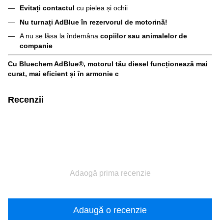
Evitați contactul
cu pielea și ochii
Nu turnați AdBlue în rezervorul de motorină!
A nu se lăsa la îndemâna
copiilor sau animalelor de
companie
Cu Bluechem AdBlue®, motorul tău diesel funcționează mai
curat, mai eficient și în armonie c
Recenzii
Adaogă prima recenzie
Adaugă o recenzie