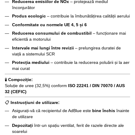
Reducerea emisiilor de NOx
– protejează mediul
înconjurător
Produs ecologic
– contribuie la îmbunătățirea calității aerului
Conformitate cu normele UE 4, 5 și 6
Reducerea consumului de combustibil
– funcționare mai
eficientă a motorului
Intervale mai lungi între revizii
– prelungirea duratei de
viață a sistemului SCR
Protecția mediului
– contribuie la reducerea poluării și la aer
mai curat
🧪
Compoziție:
Soluție de uree (32,5%) conform
ISO 22241 / DIN 70070 / AUS
32 (CEFIC)
📋
Instrucțiuni de utilizare:
Asigurați-vă că recipientul de AdBlue este
bine închis
înainte
de utilizare
Depozitați
într-un spațiu ventilat, ferit de razele directe ale
soarelui