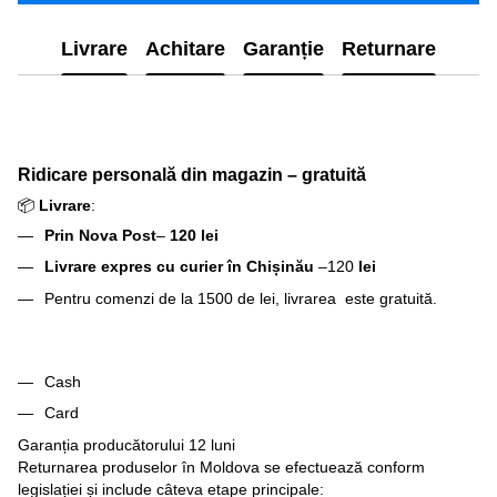
Livrare
Achitare
Garanție
Returnare
Ridicare personală din magazin – gratuită
📦
Livrare
:
Prin Nova Post
–
120 lei
Livrare expres cu curier în Chișinău
–120
lei
Pentru comenzi de la 1500 de lei, livrarea este gratuită.
Cash
Card
Garanția producătorului 12 luni
Returnarea produselor în Moldova se efectuează conform
legislației și include câteva etape principale: