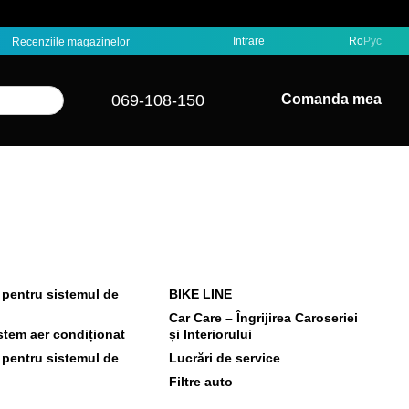
Intrare
Ro
Рус
Recenziile magazinelor
069-108-150
Comanda mea
 pentru sistemul de
BIKE LINE
Car Care – Îngrijirea Caroseriei
stem aer condiționat
și Interiorului
 pentru sistemul de
Lucrări de service
Filtre auto