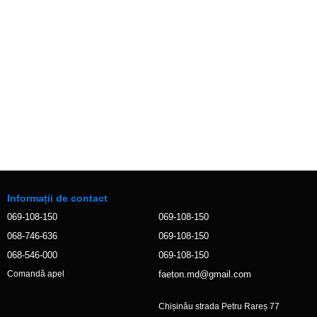
Informații de contact
069-108-150
069-108-150
068-746-636
069-108-150
068-546-000
069-108-150
faeton.md@gmail.com
Comandă apel
Chișinău strada Petru Rareș 77