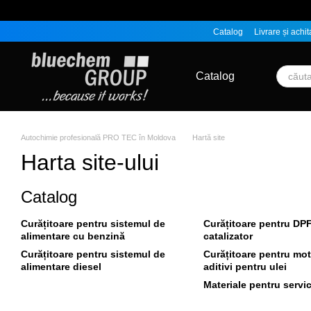
Mergi la conținutul principal
Catalog
Livrare și achit
Catalog
Autochimie profesională PRO TEC în Moldova
Hartă site
Harta site-ului
Catalog
Curățitoare pentru sistemul de
Curățitoare pentru DPF
alimentare cu benzină
catalizator
Curățitoare pentru sistemul de
Curățitoare pentru mot
alimentare diesel
aditivi pentru ulei
Materiale pentru servi