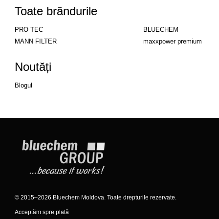
Toate brăndurile
PRO TEC
BLUECHEM
MANN FILTER
maxxpower premium
Noutăți
Blogul
© 2015–2026 Bluechem Moldova. Toate drepturile rezervate.
Acceptăm spre plată