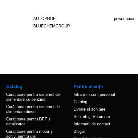
AUTOPROFI
powermaxx
BLUECHEMGROUP
Catalog
Pentru clienții
Curățitoare pentru sistemul de
Intrare în cont personal
alimentare cu benzină
Catalog
Curățitoare pentru sistemul de
Livrare și achitare
alimentare diesel
Schimb și Returnare
Curățitoare pentru DPF și
catalizator
Informații de contact
Curățitoare pentru motor și
Blogul
aditivi pentru ulei