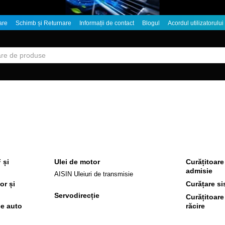
are
Schimb și Returnare
Informații de contact
Blogul
Acordul utilizatorului
 și
Ulei de motor
Curățitoare
admisie
AISIN Uleiuri de transmisie
or și
Curățare si
Servodirecție
Curățitoare
ce auto
răcire