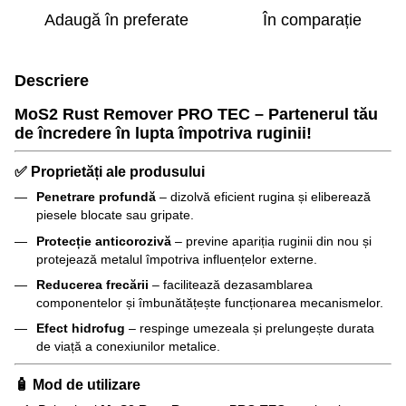
Adaugă în preferate
În comparație
Descriere
MoS2 Rust Remover PRO TEC – Partenerul tău
de încredere în lupta împotriva ruginii!
✅ Proprietăți ale produsului
Penetrare profundă
– dizolvă eficient rugina și eliberează
piesele blocate sau gripate.
Protecție anticorozivă
– previne apariția ruginii din nou și
protejează metalul împotriva influențelor externe.
Reducerea frecării
– facilitează dezasamblarea
componentelor și îmbunătățește funcționarea mecanismelor.
Efect hidrofug
– respinge umezeala și prelungește durata
de viață a conexiunilor metalice.
🧴 Mod de utilizare