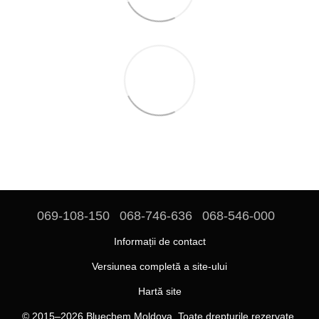
069-108-150
068-746-636
068-546-000
Informații de contact
Versiunea completă a site-ului
Hartă site
© 2015–2026 Bluechem Moldova. Toate drepturile rezervate.