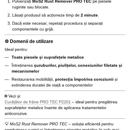
Pulverizați
MoS2 Rust Remover PRO TEC
pe piesele
ruginite sau blocate.
Lăsați produsul să acționeze timp de
2 minute
.
Dacă este necesar, repetați procedura și separați
componentele cu grijă.
⚙️ Domenii de utilizare
Ideal pentru:
Toate piesele și suprafețele metalice
Întreținerea
șuruburilor, piulițelor, conexiunilor filetate și
mecanismelor
Restaurarea mobilității,
protecția împotriva coroziunii
și
extinderea duratei de viață a componentelor
🌐 Vezi și:
Curățător de frâne PRO TEC P2201
– ideal pentru pregătirea
suprafețelor metalice înainte de aplicarea tratamentelor
anticorozive.
💡
MoS2 Rust Remover PRO TEC – soluția eficientă pentru
combaterea ruginii și întreținerea pieselor metalice în cele mai