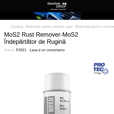
Catalog
Materiale pentru service auto
Materiale pentru servi
MoS2 Rust Remover-MoS2
Îndepărtător de Rugină
Articol:
P2921
Lasa-ți un comentariu