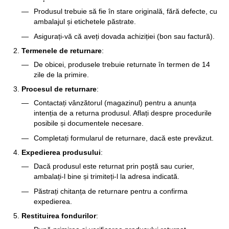
Produsul trebuie să fie în stare originală, fără defecte, cu
ambalajul și etichetele păstrate.
Asigurați-vă că aveți dovada achiziției (bon sau factură).
Termenele de returnare
:
De obicei, produsele trebuie returnate în termen de 14
zile de la primire.
Procesul de returnare
:
Contactați vânzătorul (magazinul) pentru a anunța
intenția de a returna produsul. Aflați despre procedurile
posibile și documentele necesare.
Completați formularul de returnare, dacă este prevăzut.
Expedierea produsului
:
Dacă produsul este returnat prin poștă sau curier,
ambalați-l bine și trimiteți-l la adresa indicată.
Păstrați chitanța de returnare pentru a confirma
expedierea.
Restituirea fondurilor
: