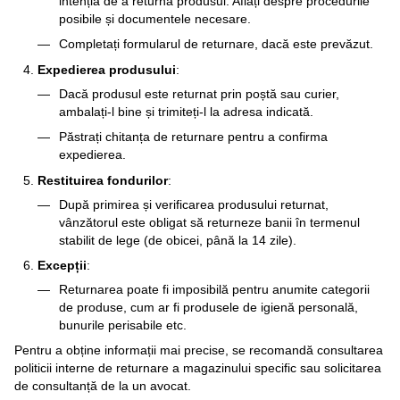
intenția de a returna produsul. Aflați despre procedurile
posibile și documentele necesare.
Completați formularul de returnare, dacă este prevăzut.
Expedierea produsului
:
Dacă produsul este returnat prin poștă sau curier,
ambalați-l bine și trimiteți-l la adresa indicată.
Păstrați chitanța de returnare pentru a confirma
expedierea.
Restituirea fondurilor
:
După primirea și verificarea produsului returnat,
vânzătorul este obligat să returneze banii în termenul
stabilit de lege (de obicei, până la 14 zile).
Excepții
:
Returnarea poate fi imposibilă pentru anumite categorii
de produse, cum ar fi produsele de igienă personală,
bunurile perisabile etc.
Pentru a obține informații mai precise, se recomandă consultarea
politicii interne de returnare a magazinului specific sau solicitarea
de consultanță de la un avocat.