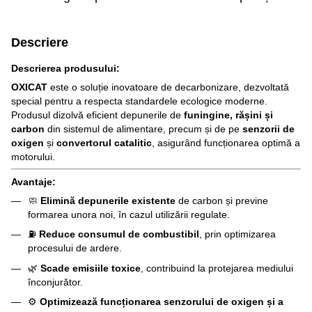
Descriere
Descrierea produsului:
OXICAT
este o soluție inovatoare de decarbonizare, dezvoltată
special pentru a respecta standardele ecologice moderne.
Produsul dizolvă eficient depunerile de
funingine, rășini și
carbon
din sistemul de alimentare, precum și de pe
senzorii de
oxigen
și
convertorul catalitic
, asigurând funcționarea optimă a
motorului.
Avantaje:
🧼
Elimină depunerile existente
de carbon și previne
formarea unora noi, în cazul utilizării regulate.
⛽
Reduce consumul de combustibil
, prin optimizarea
procesului de ardere.
🌿
Scade emisiile toxice
, contribuind la protejarea mediului
înconjurător.
⚙️
Optimizează funcționarea senzorului de oxigen și a