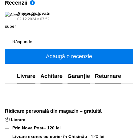
Recenzii
1
Alexei Golovatii
02.12.2024 в 07:52
super
Răspunde
Adaugă o recenzie
Livrare
Achitare
Garanție
Returnare
Ridicare personală din magazin – gratuită
📦
Livrare
:
Prin Nova Post
–
120 lei
Livrare expres cu curier în Chișinău
–120
lei