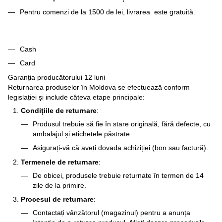
Pentru comenzi de la 1500 de lei, livrarea este gratuită.
Cash
Card
Garanția producătorului 12 luni
Returnarea produselor în Moldova se efectuează conform
legislației și include câteva etape principale:
Condițiile de returnare
:
Produsul trebuie să fie în stare originală, fără defecte, cu
ambalajul și etichetele păstrate.
Asigurați-vă că aveți dovada achiziției (bon sau factură).
Termenele de returnare
:
De obicei, produsele trebuie returnate în termen de 14
zile de la primire.
Procesul de returnare
:
Contactați vânzătorul (magazinul) pentru a anunța