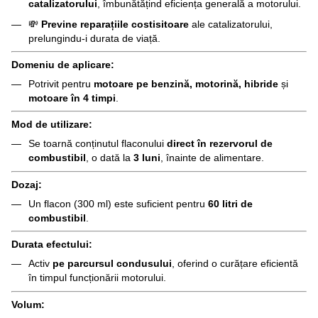
catalizatorului
, îmbunătățind eficiența generală a motorului.
💸
Previne reparațiile costisitoare
ale catalizatorului,
prelungindu-i durata de viață.
Domeniu de aplicare:
Potrivit pentru
motoare pe benzină, motorină, hibride
și
motoare în 4 timpi
.
Mod de utilizare:
Se toarnă conținutul flaconului
direct în rezervorul de
combustibil
, o dată la
3 luni
, înainte de alimentare.
Dozaj:
Un flacon (300 ml) este suficient pentru
60 litri de
combustibil
.
Durata efectului:
Activ
pe parcursul condusului
, oferind o curățare eficientă
în timpul funcționării motorului.
Volum: