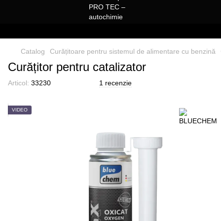
Catalog
Curățitoare pentru sistemul de alimentare cu benzină
Curățitor pentru catalizator
Articol:
33230
1 recenzie
VIDEO