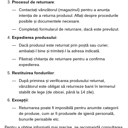
Procesul de returnare
:
Contactați vânzătorul (magazinul) pentru a anunța
intenția de a returna produsul. Aflați despre procedurile
posibile și documentele necesare.
Completați formularul de returnare, dacă este prevăzut.
Expedierea produsului
:
Dacă produsul este returnat prin poștă sau curier,
ambalați-l bine și trimiteți-l la adresa indicată.
Păstrați chitanța de returnare pentru a confirma
expedierea.
Restituirea fondurilor
:
După primirea și verificarea produsului returnat,
vânzătorul este obligat să returneze banii în termenul
stabilit de lege (de obicei, până la 14 zile).
Excepții
:
Returnarea poate fi imposibilă pentru anumite categorii
de produse, cum ar fi produsele de igienă personală,
bunurile perisabile etc.
Pentru a obține informații mai precise, se recomandă consultarea