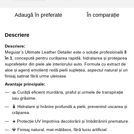
Adaugă în preferate
În comparație
Descriere
Descriere:
Meguiar’s Ultimate Leather Detailer este o soluție profesională
3
în 1
, concepută pentru curățarea rapidă, hidratarea și protejarea
suprafețelor din piele ale interiorului auto. Formula cu extract de
aloe și agenți emolienți redă pielii suplețea, aspectul natural și un
finisaj satinat fără urme uleioase.
Avantaje principale:
🧽 Curăță eficient murdăria, praful și urmele de transpirație
sau grăsime.
🧴 Hidratare și hrănire profundă a pielii, prevenind uscarea și
crăparea.
☀️ Protecție UV împotriva decolorării și îmbătrânirii premature.
💎 Finisaj natural, mat-mătăsos, fără luciu artificial.