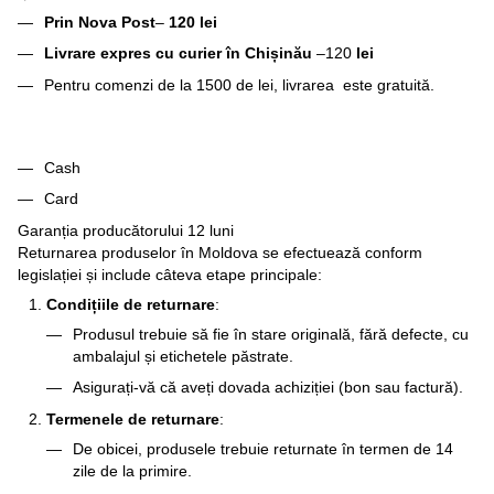
Prin Nova Post
–
120 lei
Livrare expres cu curier în Chișinău
–120
lei
Pentru comenzi de la 1500 de lei, livrarea este gratuită.
Cash
Card
Garanția producătorului 12 luni
Returnarea produselor în Moldova se efectuează conform
legislației și include câteva etape principale:
Condițiile de returnare
:
Produsul trebuie să fie în stare originală, fără defecte, cu
ambalajul și etichetele păstrate.
Asigurați-vă că aveți dovada achiziției (bon sau factură).
Termenele de returnare
:
De obicei, produsele trebuie returnate în termen de 14
zile de la primire.