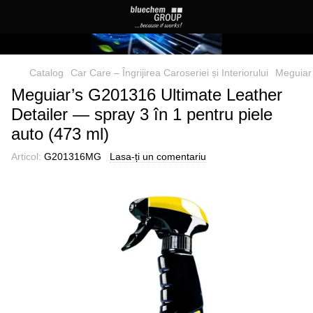
Catalog
Car Care – Îngrijirea Caroseriei și Interiorului
Meguiar’
Meguiar’s G201316 Ultimate Leather
Detailer — spray 3 în 1 pentru piele
auto (473 ml)
Articol:
G201316MG
Lasa-ți un comentariu