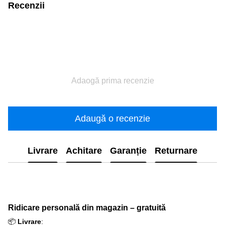
Recenzii
Adaogă prima recenzie
Adaugă o recenzie
Livrare
Achitare
Garanție
Returnare
Ridicare personală din magazin – gratuită
📦
Livrare
: