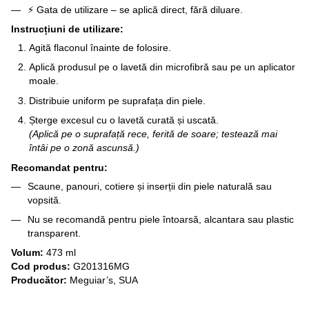
⚡ Gata de utilizare – se aplică direct, fără diluare.
Instrucțiuni de utilizare:
Agită flaconul înainte de folosire.
Aplică produsul pe o lavetă din microfibră sau pe un aplicator
moale.
Distribuie uniform pe suprafața din piele.
Șterge excesul cu o lavetă curată și uscată.
(Aplică pe o suprafață rece, ferită de soare; testează mai
întâi pe o zonă ascunsă.)
Recomandat pentru:
Scaune, panouri, cotiere și inserții din piele naturală sau
vopsită.
Nu se recomandă pentru piele întoarsă, alcantara sau plastic
transparent.
Volum:
473 ml
Cod produs:
G201316MG
Producător:
Meguiar’s, SUA