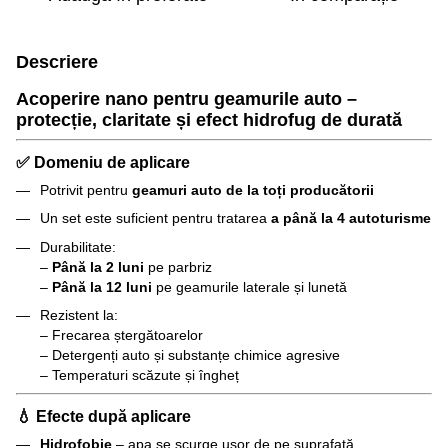
Descriere
Acoperire nano pentru geamurile auto –
protecție, claritate și efect hidrofug de durată
✅ Domeniu de aplicare
Potrivit pentru
geamuri auto de la toți producătorii
Un set este suficient pentru tratarea
a până la 4 autoturisme
Durabilitate:
–
Până la 2 luni
pe parbriz
–
Până la 12 luni
pe geamurile laterale și lunetă
Rezistent la:
– Frecarea ștergătoarelor
– Detergenți auto și substanțe chimice agresive
– Temperaturi scăzute și îngheț
💧 Efecte după aplicare
Hidrofobie
– apa se scurge ușor de pe suprafață