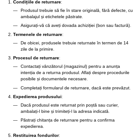
Condițiile de returnare
:
Produsul trebuie să fie în stare originală, fără defecte, cu
ambalajul și etichetele păstrate.
Asigurați-vă că aveți dovada achiziției (bon sau factură).
Termenele de returnare
:
De obicei, produsele trebuie returnate în termen de 14
zile de la primire.
Procesul de returnare
:
Contactați vânzătorul (magazinul) pentru a anunța
intenția de a returna produsul. Aflați despre procedurile
posibile și documentele necesare.
Completați formularul de returnare, dacă este prevăzut.
Expedierea produsului
:
Dacă produsul este returnat prin poștă sau curier,
ambalați-l bine și trimiteți-l la adresa indicată.
Păstrați chitanța de returnare pentru a confirma
expedierea.
Restituirea fondurilor
: