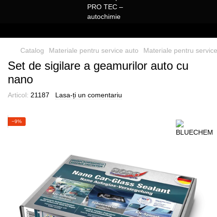
Catalog
Materiale pentru service auto
Materiale pentru serv
Set de sigilare a geamurilor auto cu
nano
Articol:
21187
Lasa-ți un comentariu
−9%