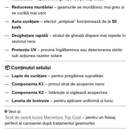
Reducerea murdăriei
– geamurile se murdăresc mai greu și
se curăță mai ușor
Auto-curățare
– efectul „antipluie” funcționează de la
50
km/h
Dezghețare rapidă
– stratul de gheață dispare mai repede în
sezonul rece
Protecție UV
– previne îngălbenirea sau deteriorarea sticlei
sub acțiunea razelor solare
📦 Conținutul setului
Lapte de curățare
– pentru pregătirea suprafeței
Componenta K1
– primul strat de acoperire nano
Componenta K2
– întărește și sigilează acoperirea
Laveta de lustruire
– pentru aplicare uniformă și luciu
🌐 Vezi și:
Strat de ceară lucios Marvelous Top Coat
– pentru un finisaj
perfect al caroseriei după tratamentul geamurilor.