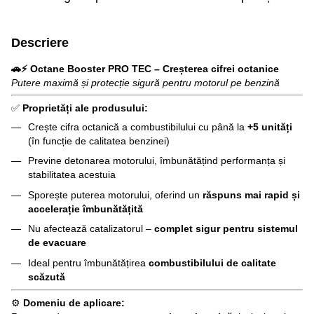
Descriere
🚗⚡ Octane Booster PRO TEC – Creșterea cifrei octanice
Putere maximă și protecție sigură pentru motorul pe benzină
✅
Proprietăți ale produsului:
Crește cifra octanică a combustibilului cu până la
+5 unități
(în funcție de calitatea benzinei)
Previne detonarea motorului, îmbunătățind performanța și
stabilitatea acestuia
Sporește puterea motorului, oferind un
răspuns mai rapid și
accelerație îmbunătățită
Nu afectează catalizatorul –
complet sigur pentru sistemul
de evacuare
Ideal pentru îmbunătățirea
combustibilului de calitate
scăzută
⚙️
Domeniu de aplicare: