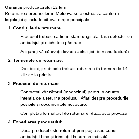
Garanția producătorului 12 luni
Returnarea produselor în Moldova se efectuează conform
legislației și include câteva etape principale:
Condițiile de returnare
:
Produsul trebuie să fie în stare originală, fără defecte, cu
ambalajul și etichetele păstrate.
Asigurați-vă că aveți dovada achiziției (bon sau factură).
Termenele de returnare
:
De obicei, produsele trebuie returnate în termen de 14
zile de la primire.
Procesul de returnare
:
Contactați vânzătorul (magazinul) pentru a anunța
intenția de a returna produsul. Aflați despre procedurile
posibile și documentele necesare.
Completați formularul de returnare, dacă este prevăzut.
Expedierea produsului
:
Dacă produsul este returnat prin poștă sau curier,
ambalați-l bine și trimiteți-l la adresa indicată.