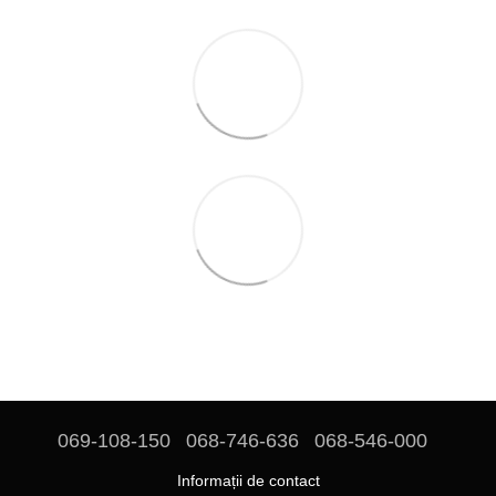
069-108-150
068-746-636
068-546-000
Informații de contact