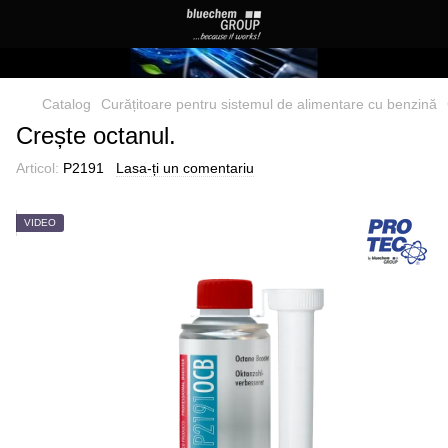
Catalog
Curățitoare pentru sistemul de alimentare cu benzină
Crește octanul.
Articol:
P2191
Lasa-ți un comentariu
VIDEO