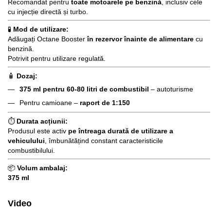
Recomandat pentru
toate motoarele pe benzină
, inclusiv cele
cu injecție directă și turbo.
🧪
Mod de utilizare:
Adăugați Octane Booster
în rezervor înainte de alimentare
cu
benzină.
Potrivit pentru utilizare regulată.
🧴
Dozaj:
375 ml pentru 60-80 litri de combustibil
– autoturisme
Pentru camioane –
raport de 1:150
⏱
Durata acțiunii:
Produsul este activ
pe întreaga durată de utilizare a
vehiculului
, îmbunătățind constant caracteristicile
combustibilului.
📦
Volum ambalaj:
375 ml
Video