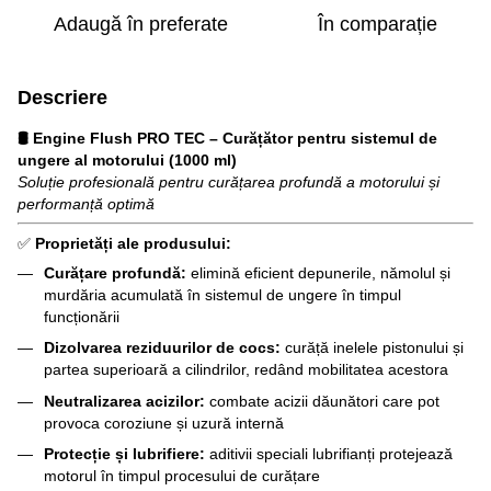
Adaugă în preferate
În comparație
Descriere
🛢 Engine Flush PRO TEC – Curățător pentru sistemul de
ungere al motorului (1000 ml)
Soluție profesională pentru curățarea profundă a motorului și
performanță optimă
✅
Proprietăți ale produsului:
Curățare profundă:
elimină eficient depunerile, nămolul și
murdăria acumulată în sistemul de ungere în timpul
funcționării
Dizolvarea reziduurilor de cocs:
curăță inelele pistonului și
partea superioară a cilindrilor, redând mobilitatea acestora
Neutralizarea acizilor:
combate acizii dăunători care pot
provoca coroziune și uzură internă
Protecție și lubrifiere:
aditivii speciali lubrifianți protejează
motorul în timpul procesului de curățare