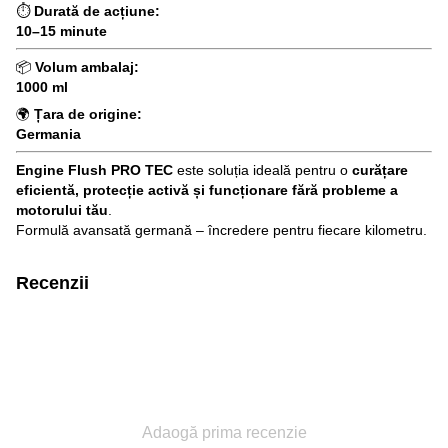
⏱
Durată de acțiune:
10–15 minute
📦
Volum ambalaj:
1000 ml
🌍
Țara de origine:
Germania
Engine Flush PRO TEC
este soluția ideală pentru o
curățare
eficientă, protecție activă și funcționare fără probleme a
motorului tău
.
Formulă avansată germană – încredere pentru fiecare kilometru.
Recenzii
Adaogă prima recenzie