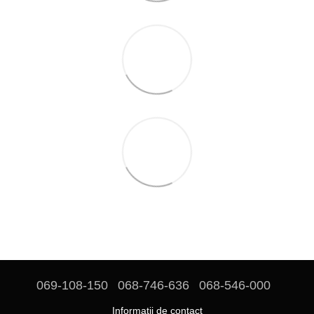
069-108-150
068-746-636
068-546-000
Informații de contact