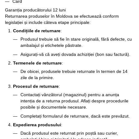
Card
Garanția producătorului 12 luni
Returnarea produselor în Moldova se efectuează conform
legislației și include câteva etape principale:
Condițiile de returnare
:
Produsul trebuie să fie în stare originală, fără defecte, cu
ambalajul și etichetele păstrate.
Asigurați-vă că aveți dovada achiziției (bon sau factură).
Termenele de returnare
:
De obicei, produsele trebuie returnate în termen de 14
zile de la primire.
Procesul de returnare
:
Contactați vânzătorul (magazinul) pentru a anunța
intenția de a returna produsul. Aflați despre procedurile
posibile și documentele necesare.
Completați formularul de returnare, dacă este prevăzut.
Expedierea produsului
:
Dacă produsul este returnat prin poștă sau curier,