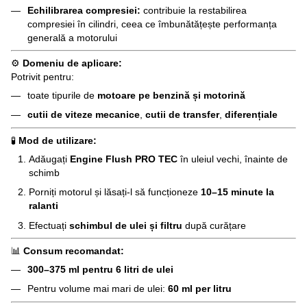
Echilibrarea compresiei:
contribuie la restabilirea
compresiei în cilindri, ceea ce îmbunătățește performanța
generală a motorului
⚙️
Domeniu de aplicare:
Potrivit pentru:
toate tipurile de
motoare pe benzină și motorină
cutii de viteze mecanice
,
cutii de transfer
,
diferențiale
🧪
Mod de utilizare:
Adăugați
Engine Flush PRO TEC
în uleiul vechi, înainte de
schimb
Porniți motorul și lăsați-l să funcționeze
10–15 minute la
ralanti
Efectuați
schimbul de ulei și filtru
după curățare
📊
Consum recomandat:
300–375 ml pentru 6 litri de ulei
Pentru volume mai mari de ulei:
60 ml per litru