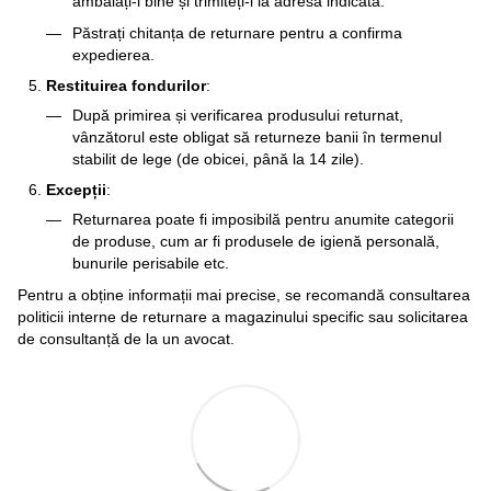
ambalați-l bine și trimiteți-l la adresa indicată.
Păstrați chitanța de returnare pentru a confirma
expedierea.
Restituirea fondurilor
:
După primirea și verificarea produsului returnat,
vânzătorul este obligat să returneze banii în termenul
stabilit de lege (de obicei, până la 14 zile).
Excepții
:
Returnarea poate fi imposibilă pentru anumite categorii
de produse, cum ar fi produsele de igienă personală,
bunurile perisabile etc.
Pentru a obține informații mai precise, se recomandă consultarea
politicii interne de returnare a magazinului specific sau solicitarea
de consultanță de la un avocat.