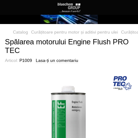
Catalog
Curățitoare pentru motor și aditivi pentru ulei
Curățito
Spălarea motorului Engine Flush PRO
TEC
Articol:
P1009
Lasa-ți un comentariu