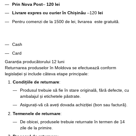
Prin Nova Post
–
120 lei
Livrare expres cu curier în Chișinău
–120
lei
Pentru comenzi de la 1500 de lei, livrarea este gratuită.
Cash
Card
Garanția producătorului 12 luni
Returnarea produselor în Moldova se efectuează conform
legislației și include câteva etape principale:
Condițiile de returnare
:
Produsul trebuie să fie în stare originală, fără defecte, cu
ambalajul și etichetele păstrate.
Asigurați-vă că aveți dovada achiziției (bon sau factură).
Termenele de returnare
:
De obicei, produsele trebuie returnate în termen de 14
zile de la primire.