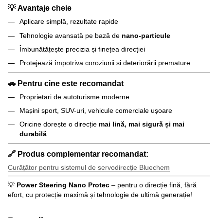
💡
Avantaje cheie
Aplicare simplă, rezultate rapide
Tehnologie avansată pe bază de
nano-particule
Îmbunătățește precizia și finețea direcției
Protejează împotriva coroziunii și deteriorării premature
🚗
Pentru cine este recomandat
Proprietari de autoturisme moderne
Mașini sport, SUV-uri, vehicule comerciale ușoare
Oricine dorește o direcție
mai lină, mai sigură și mai
durabilă
🔗
Produs complementar recomandat:
Curățător pentru sistemul de servodirecție Bluechem
💡
Power Steering Nano Protec
– pentru o direcție fină, fără
efort, cu protecție maximă și tehnologie de ultimă generație!