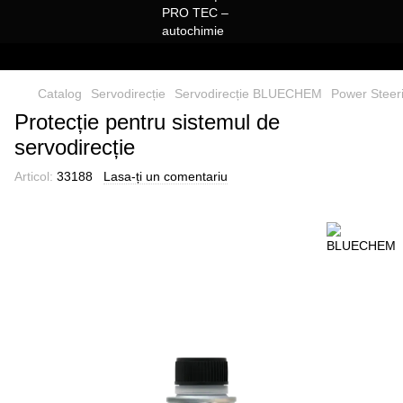
Catalog
Servodirecție
Servodirecție BLUECHEM
Power Steer
Protecție pentru sistemul de
servodirecție
Articol:
33188
Lasa-ți un comentariu