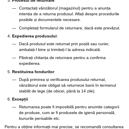
Procesul de returnare
:
Contactați vânzătorul (magazinul) pentru a anunța
intenția de a returna produsul. Aflați despre procedurile
posibile și documentele necesare.
Completați formularul de returnare, dacă este prevăzut.
Expedierea produsului
:
Dacă produsul este returnat prin poștă sau curier,
ambalați-l bine și trimiteți-l la adresa indicată.
Păstrați chitanța de returnare pentru a confirma
expedierea.
Restituirea fondurilor
:
După primirea și verificarea produsului returnat,
vânzătorul este obligat să returneze banii în termenul
stabilit de lege (de obicei, până la 14 zile).
Excepții
:
Returnarea poate fi imposibilă pentru anumite categorii
de produse, cum ar fi produsele de igienă personală,
bunurile perisabile etc.
Pentru a obține informații mai precise, se recomandă consultarea