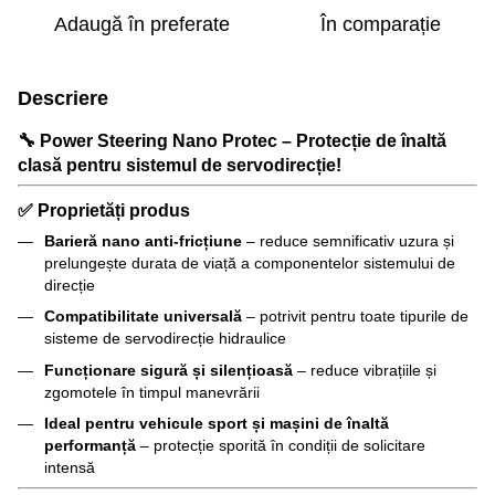
Adaugă în preferate
În comparație
Descriere
🔧
Power Steering Nano Protec – Protecție de înaltă
clasă pentru sistemul de servodirecție!
✅
Proprietăți produs
Barieră nano anti-fricțiune
– reduce semnificativ uzura și
prelungește durata de viață a componentelor sistemului de
direcție
Compatibilitate universală
– potrivit pentru toate tipurile de
sisteme de servodirecție hidraulice
Funcționare sigură și silențioasă
– reduce vibrațiile și
zgomotele în timpul manevrării
Ideal pentru vehicule sport și mașini de înaltă
performanță
– protecție sporită în condiții de solicitare
intensă