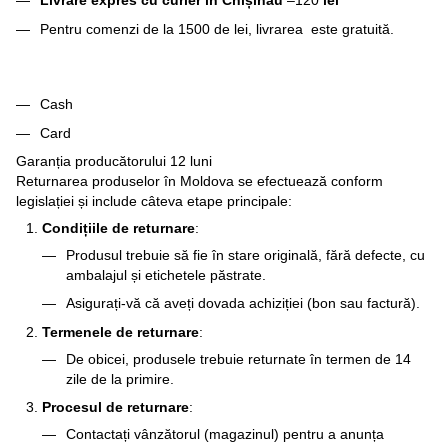
Livrare expres cu curier în Chișinău
–120
lei
Pentru comenzi de la 1500 de lei, livrarea este gratuită.
Cash
Card
Garanția producătorului 12 luni
Returnarea produselor în Moldova se efectuează conform
legislației și include câteva etape principale:
Condițiile de returnare
:
Produsul trebuie să fie în stare originală, fără defecte, cu
ambalajul și etichetele păstrate.
Asigurați-vă că aveți dovada achiziției (bon sau factură).
Termenele de returnare
:
De obicei, produsele trebuie returnate în termen de 14
zile de la primire.
Procesul de returnare
:
Contactați vânzătorul (magazinul) pentru a anunța