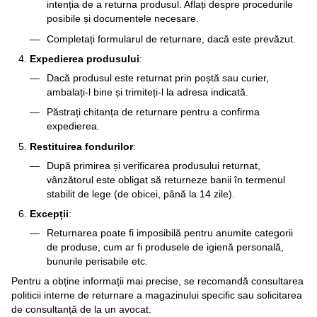
intenția de a returna produsul. Aflați despre procedurile
posibile și documentele necesare.
Completați formularul de returnare, dacă este prevăzut.
Expedierea produsului
:
Dacă produsul este returnat prin poștă sau curier,
ambalați-l bine și trimiteți-l la adresa indicată.
Păstrați chitanța de returnare pentru a confirma
expedierea.
Restituirea fondurilor
:
După primirea și verificarea produsului returnat,
vânzătorul este obligat să returneze banii în termenul
stabilit de lege (de obicei, până la 14 zile).
Excepții
:
Returnarea poate fi imposibilă pentru anumite categorii
de produse, cum ar fi produsele de igienă personală,
bunurile perisabile etc.
Pentru a obține informații mai precise, se recomandă consultarea
politicii interne de returnare a magazinului specific sau solicitarea
de consultanță de la un avocat.