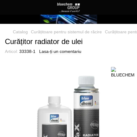
Catalog
Curățitoare pentru sistemul de răcire
Curățitoare pen
Curățitor radiator de ulei
Articol:
33338-1
Lasa-ți un comentariu