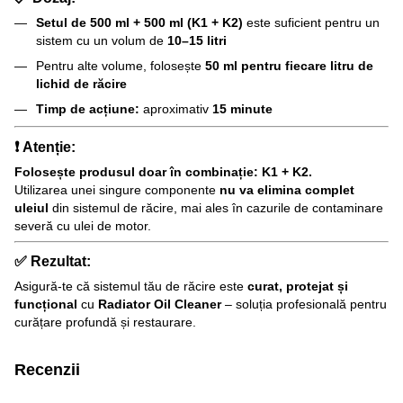
Setul de 500 ml + 500 ml (K1 + K2)
este suficient pentru un
sistem cu un volum de
10–15 litri
Pentru alte volume, folosește
50 ml pentru fiecare litru de
lichid de răcire
Timp de acțiune:
aproximativ
15 minute
❗
Atenție:
Folosește produsul doar în combinație: K1 + K2.
Utilizarea unei singure componente
nu va elimina complet
uleiul
din sistemul de răcire, mai ales în cazurile de contaminare
severă cu ulei de motor.
✅
Rezultat:
Asigură-te că sistemul tău de răcire este
curat, protejat și
funcțional
cu
Radiator Oil Cleaner
– soluția profesională pentru
curățare profundă și restaurare.
Recenzii