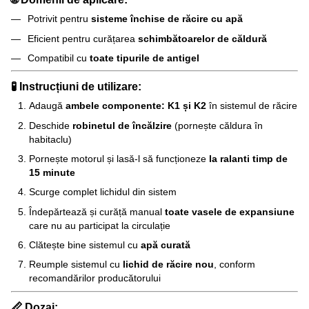
Potrivit pentru
sisteme închise de răcire cu apă
Eficient pentru curățarea
schimbătoarelor de căldură
Compatibil cu
toate tipurile de antigel
🧪 Instrucțiuni de utilizare:
Adaugă
ambele componente: K1 și K2
în sistemul de răcire
Deschide
robinetul de încălzire
(pornește căldura în
habitaclu)
Pornește motorul și lasă-l să funcționeze
la ralanti timp de
15 minute
Scurge complet lichidul din sistem
Îndepărtează și curăță manual
toate vasele de expansiune
care nu au participat la circulație
Clătește bine sistemul cu
apă curată
Reumple sistemul cu
lichid de răcire nou
, conform
recomandărilor producătorului
📏 Dozaj: