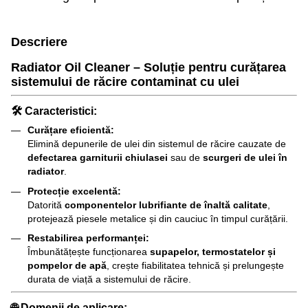
Descriere
Radiator Oil Cleaner – Soluție pentru curățarea
sistemului de răcire contaminat cu ulei
🛠 Caracteristici:
Curățare eficientă:
Elimină depunerile de ulei din sistemul de răcire cauzate de
defectarea garniturii chiulasei
sau de
scurgeri de ulei în
radiator
.
Protecție excelentă:
Datorită
componentelor lubrifiante de înaltă calitate
,
protejează piesele metalice și din cauciuc în timpul curățării.
Restabilirea performanței:
Îmbunătățește funcționarea
supapelor, termostatelor și
pompelor de apă
, crește fiabilitatea tehnică și prelungește
durata de viață a sistemului de răcire.
🌐 Domenii de aplicare: