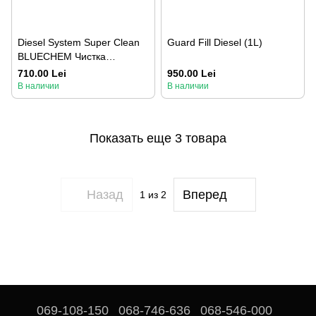
Diesel System Super Clean
Guard Fill Diesel (1L)
BLUECHEM Чистка
форсунок
710.00 Lei
950.00 Lei
В наличии
В наличии
Показать еще 3 товара
Назад
Вперед
1
из 2
069-108-150
068-746-636
068-546-000