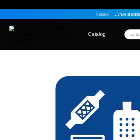
Mergi la conținutul principal
Catalog
Livrare și achit
Catalog