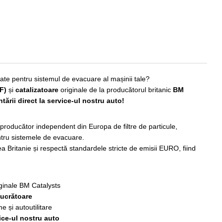
ate pentru sistemul de evacuare al mașinii tale?
PF)
și
catalizatoare
originale de la producătorul britanic
BM
tării direct la service-ul nostru auto!
producător independent din Europa de filtre de particule,
tru sistemele de evacuare.
a Britanie și respectă standardele stricte de emisii EURO, fiind
iginale BM Catalysts
 lucrătoare
 și autoutilitare
ice-ul nostru auto