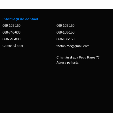
Informații de contact
069-108-150
069-108-150
068-746-636
069-108-150
068-546-000
069-108-150
faeton.md@gmail.com
Comandă apel
Chișinău strada Petru Rareș 77
Adresa pe harta