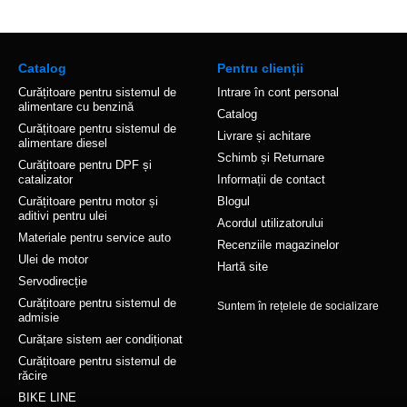
Catalog
Pentru clienții
Curățitoare pentru sistemul de
Intrare în cont personal
alimentare cu benzină
Catalog
Curățitoare pentru sistemul de
Livrare și achitare
alimentare diesel
Schimb și Returnare
Curățitoare pentru DPF și
catalizator
Informații de contact
Curățitoare pentru motor și
Blogul
aditivi pentru ulei
Acordul utilizatorului
Materiale pentru service auto
Recenziile magazinelor
Ulei de motor
Hartă site
Servodirecție
Curățitoare pentru sistemul de
Suntem în rețelele de socializare
admisie
Curățare sistem aer condiționat
Curățitoare pentru sistemul de
răcire
BIKE LINE