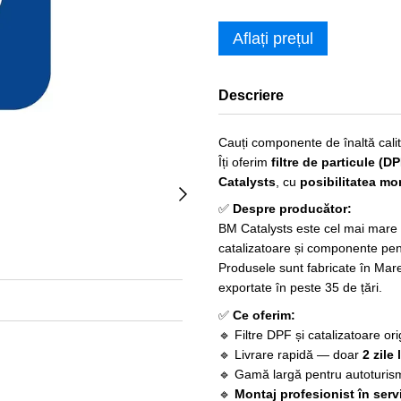
Aflați prețul
Descriere
Cauți componente de înaltă calit
Îți oferim
filtre de particule (D
Catalysts
, cu
posibilitatea mon
✅
Despre producător:
BM Catalysts este cel mai mare 
catalizatoare și componente pen
Produsele sunt fabricate în Mare
exportate în peste 35 de țări.
✅
Ce oferim:
🔹 Filtre DPF și catalizatoare or
🔹 Livrare rapidă — doar
2 zile
🔹 Gamă largă pentru autoturisme
🔹
Montaj profesionist în serv