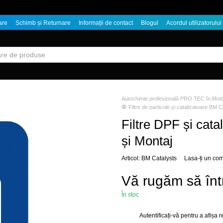
are
Schimb și Returnare
Informații de contact
Blogul
Acordul utilizatorului
Autochimie profesională PRO TEC în Mol
🛑 Filtre de particule și catalizatoare BM C
Filtre DPF și cat
și Montaj
Articol: BM Catalysts
Lasa-ți un co
Vă rugăm să înt
În stoc
Autentificați-vă
pentru a afișa 
%