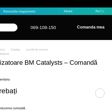
Intrare
Ro
Рус
Recenziile magazinelor
069-108-150
Comanda mea
dova
Catalog
Lucrări de service
atalysts
alizatoare BM Catalysts – Comandă
mentariu
rebați
reducerea cumulată