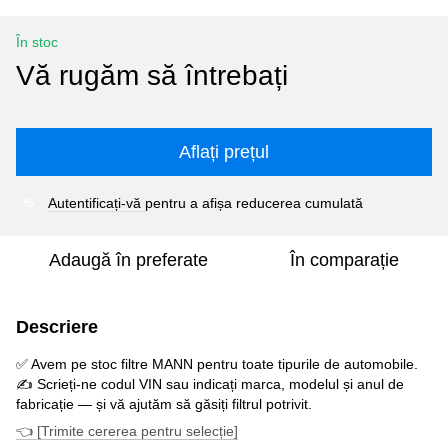
În stoc
Vă rugăm să întrebați
Aflați prețul
Autentificați-vă
pentru a afișa reducerea cumulată
%
Adaugă în preferate
În comparație
Descriere
✅ Avem pe stoc filtre MANN pentru toate tipurile de automobile.
✍️ Scrieți-ne codul VIN sau indicați marca, modelul și anul de
fabricație — și vă ajutăm să găsiți filtrul potrivit.
👈 [Trimite cererea pentru selecție]