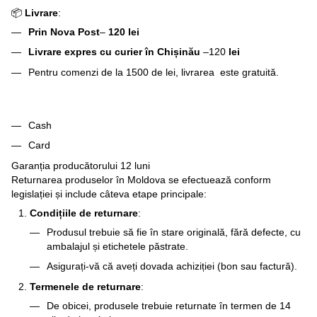
📦
Livrare
:
Prin Nova Post
–
120 lei
Livrare expres cu curier în Chișinău
–120
lei
Pentru comenzi de la 1500 de lei, livrarea este gratuită.
Cash
Card
Garanția producătorului 12 luni
Returnarea produselor în Moldova se efectuează conform
legislației și include câteva etape principale:
Condițiile de returnare
:
Produsul trebuie să fie în stare originală, fără defecte, cu
ambalajul și etichetele păstrate.
Asigurați-vă că aveți dovada achiziției (bon sau factură).
Termenele de returnare
:
De obicei, produsele trebuie returnate în termen de 14