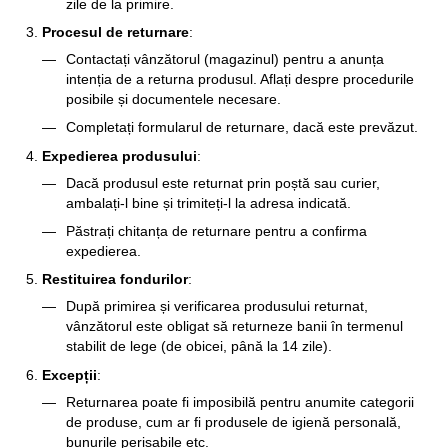
zile de la primire.
Procesul de returnare
:
Contactați vânzătorul (magazinul) pentru a anunța
intenția de a returna produsul. Aflați despre procedurile
posibile și documentele necesare.
Completați formularul de returnare, dacă este prevăzut.
Expedierea produsului
:
Dacă produsul este returnat prin poștă sau curier,
ambalați-l bine și trimiteți-l la adresa indicată.
Păstrați chitanța de returnare pentru a confirma
expedierea.
Restituirea fondurilor
:
După primirea și verificarea produsului returnat,
vânzătorul este obligat să returneze banii în termenul
stabilit de lege (de obicei, până la 14 zile).
Excepții
:
Returnarea poate fi imposibilă pentru anumite categorii
de produse, cum ar fi produsele de igienă personală,
bunurile perisabile etc.