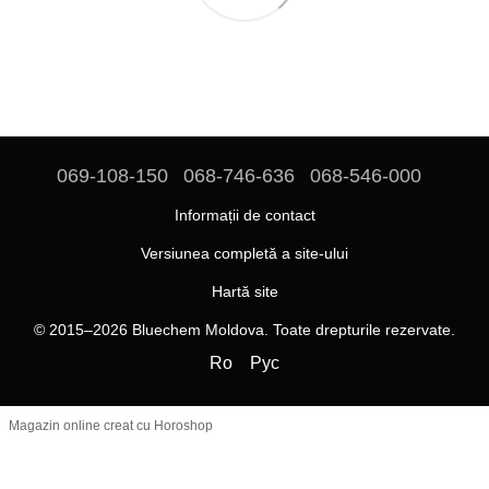
069-108-150
068-746-636
068-546-000
Informații de contact
Versiunea completă a site-ului
Hartă site
© 2015–2026 Bluechem Moldova. Toate drepturile rezervate.
Ro
Рус
Magazin online creat cu Horoshop
https://bluechem.md/
2023-11-23
weekly
1.0
https://bluechem.md/ru/
2023-11-23
weekly
0.9