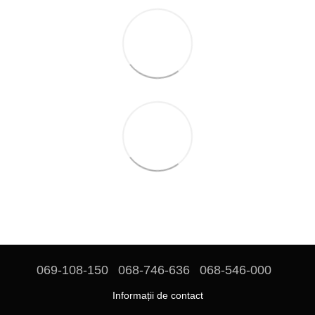
069-108-150
068-746-636
068-546-000
Informații de contact