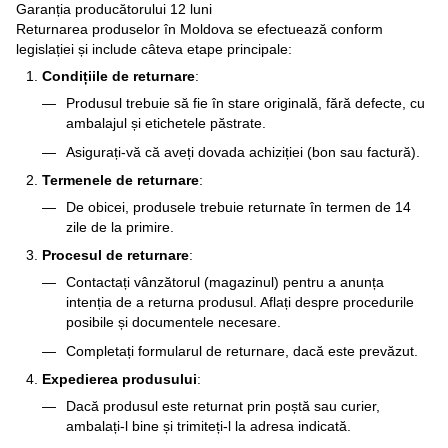
Garanția producătorului 12 luni
Returnarea produselor în Moldova se efectuează conform
legislației și include câteva etape principale:
Condițiile de returnare
:
Produsul trebuie să fie în stare originală, fără defecte, cu
ambalajul și etichetele păstrate.
Asigurați-vă că aveți dovada achiziției (bon sau factură).
Termenele de returnare
:
De obicei, produsele trebuie returnate în termen de 14
zile de la primire.
Procesul de returnare
:
Contactați vânzătorul (magazinul) pentru a anunța
intenția de a returna produsul. Aflați despre procedurile
posibile și documentele necesare.
Completați formularul de returnare, dacă este prevăzut.
Expedierea produsului
:
Dacă produsul este returnat prin poștă sau curier,
ambalați-l bine și trimiteți-l la adresa indicată.