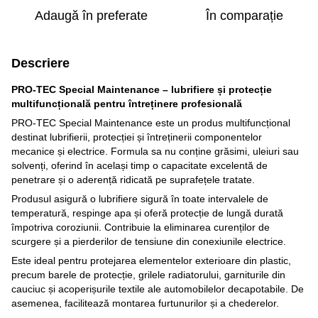
Adaugă în preferate
În comparație
Descriere
PRO-TEC Special Maintenance – lubrifiere și protecție
multifuncțională pentru întreținere profesională
PRO-TEC Special Maintenance este un produs multifuncțional
destinat lubrifierii, protecției și întreținerii componentelor
mecanice și electrice. Formula sa nu conține grăsimi, uleiuri sau
solvenți, oferind în același timp o capacitate excelentă de
penetrare și o aderență ridicată pe suprafețele tratate.
Produsul asigură o lubrifiere sigură în toate intervalele de
temperatură, respinge apa și oferă protecție de lungă durată
împotriva coroziunii. Contribuie la eliminarea curenților de
scurgere și a pierderilor de tensiune din conexiunile electrice.
Este ideal pentru protejarea elementelor exterioare din plastic,
precum barele de protecție, grilele radiatorului, garniturile din
cauciuc și acoperișurile textile ale automobilelor decapotabile. De
asemenea, facilitează montarea furtunurilor și a chederelor.