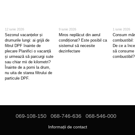
12 iunie 2026
9 iunie 2026
1 iunie 2026
Sezonul vacanțelor și
Miros neplăcut din aerul
Consum mări
drumurile lungi: ai grijă de
condiționat? Este posibil ca
combustibil: 
filtrul DPF înainte de
sistemul să necesite
De ce a înce
plecare Planifici o vacanță
dezinfectare
să consume 
și urmează să parcurgi sute
combustibil?
sau chiar mii de kilometri?
Înainte de a porni la drum,
nu uita de starea filtrului de
particule DPF.
069-108-150
068-746-636
068-546-000
Informații de contact