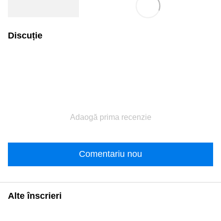
Discuție
Adaogă prima recenzie
Comentariu nou
Alte înscrieri