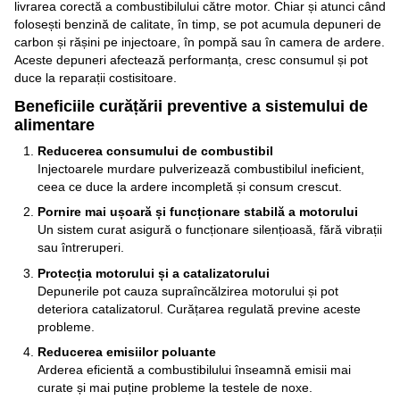
livrarea corectă a combustibilului către motor. Chiar și atunci când
folosești benzină de calitate, în timp, se pot acumula depuneri de
carbon și rășini pe injectoare, în pompă sau în camera de ardere.
Aceste depuneri afectează performanța, cresc consumul și pot
duce la reparații costisitoare.
Beneficiile curățării preventive a sistemului de
alimentare
Reducerea consumului de combustibil
Injectoarele murdare pulverizează combustibilul ineficient,
ceea ce duce la ardere incompletă și consum crescut.
Pornire mai ușoară și funcționare stabilă a motorului
Un sistem curat asigură o funcționare silențioasă, fără vibrații
sau întreruperi.
Protecția motorului și a catalizatorului
Depunerile pot cauza supraîncălzirea motorului și pot
deteriora catalizatorul. Curățarea regulată previne aceste
probleme.
Reducerea emisiilor poluante
Arderea eficientă a combustibilului înseamnă emisii mai
curate și mai puține probleme la testele de noxe.