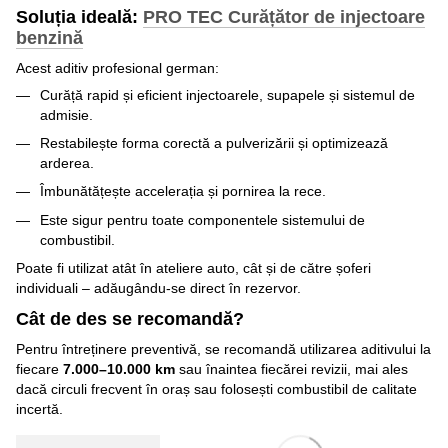
Soluția ideală:
PRO TEC Curățător de injectoare
benzină
Acest aditiv profesional german:
Curăță rapid și eficient injectoarele, supapele și sistemul de
admisie.
Restabilește forma corectă a pulverizării și optimizează
arderea.
Îmbunătățește accelerația și pornirea la rece.
Este sigur pentru toate componentele sistemului de
combustibil.
Poate fi utilizat atât în ateliere auto, cât și de către șoferi
individuali – adăugându-se direct în rezervor.
Cât de des se recomandă?
Pentru întreținere preventivă, se recomandă utilizarea aditivului la
fiecare
7.000–10.000 km
sau înaintea fiecărei revizii, mai ales
dacă circuli frecvent în oraș sau folosești combustibil de calitate
incertă.