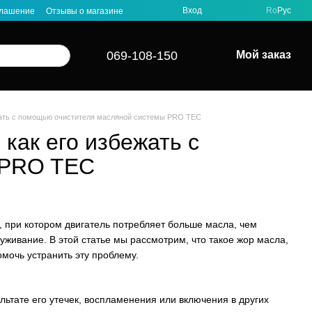
Вход
Ro
Рус
глашение
Отзывы о магазине
069-108-150
Мой заказ
бежать с помощью очистителя масляной системы PRO TEC
 как его избежать с
 PRO TEC
, при котором двигатель потребляет больше масла, чем
уживание. В этой статье мы рассмотрим, что такое жор масла,
омочь устранить эту проблему.
льтате его утечек, воспламенения или включения в других