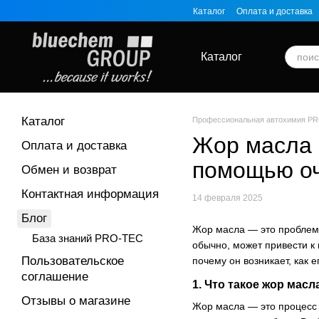
Перейти к основному контенту
Каталог
Оплата и доставка
Каталог
Каталог
Профессиональная автохимия PR
Жор масла в
Оплата и доставка
помощью оч
Обмен и возврат
Контактная информация
14 февраля 2025
Блог
Жор масла — это проблема
База знаний PRO-TEC
обычно, может привести к
Пользовательское
почему он возникает, как 
соглашение
1.
Что такое жор масл
Отзывы о магазине
Жор масла — это процесс 