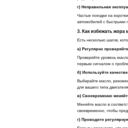
г)
Неправильная эксплу
Частые поездки на коротк
автомобилей с быстрыми п
3.
Как избежать жора 
Есть несколько шагов, ко
а)
Регулярно проверяйте
Проверяйте уровень масла 
первым сигналом о пробле
б)
Используйте качестве
Выбирайте масло, рекоме
для вашего типа двигателя
в)
Своевременно меняйт
Меняйте масло в соответс
своевременно, чтобы пред
г)
Проводите регулярную
Если вы замечаете, что ма