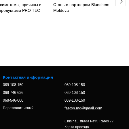
 симптомы, причины и
Станьте партнером Bluechem
продуктами PRO TEC
Moldova
Контактная информация
069-108-150
069-108-150
068-746-636
069-108-150
068-546-000
069-108-150
faeton.md@gmail.com
Перезвонить вам?
Chișinău strada Petru Rareș 77
Карта проезда