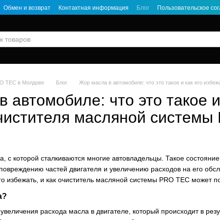
Обмен и возврат
Контактная информация
Блог
Пользовательское со
O TEC в Молдове
Блог
Жор масла в автомобиле: что это такое и как его из
 автомобиле: что это такое и
истителя масляной системы
, с которой сталкиваются многие автовладельцы. Такое состояние
 повреждению частей двигателя и увеличению расходов на его обсл
его избежать, и как очиститель масляной системы PRO TEC может п
а?
увеличения расхода масла в двигателе, который происходит в резу