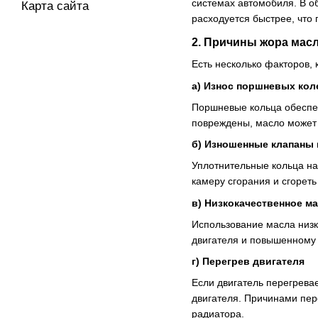
системах автомобиля. В о
Карта сайта
расходуется быстрее, что 
2.
Причины жора мас
Есть несколько факторов,
а)
Износ поршневых кол
Поршневые кольца обеспе
повреждены, масло может п
б)
Изношенные клапаны 
Уплотнительные кольца на
камеру сгорания и сгореть
в)
Низкокачественное м
Использование масла низк
двигателя и повышенному 
г)
Перегрев двигателя
Если двигатель перегревае
двигателя. Причинами пер
радиатора.