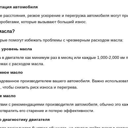
атация автомобиля
ие расстояния, резкое ускорение и перегрузка автомобиля могут п
робегами, которые вызывают больший износ.
масла?
торые помогут избежать проблемы с чрезмерным расходом масла:
 уровень масла
в двигателе как минимум раз в месяц или каждые 1,000-2,000 км 
мах с расходом масла.
нное масло
ндованное производителем вашего автомобиля. Важно использова
, чтобы снизить риск износа и перегрева.
е масло
твии с рекомендациями производителя автомобиля, обычно это каж
отвратить его старение и потерю эффективности.
 диагностику двигателя
сло расходуется быстрее обычного, не откладывайте визит в серви